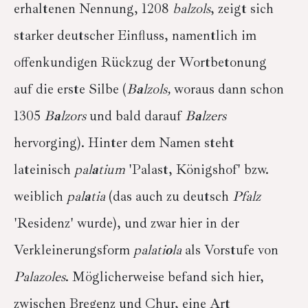
erhaltenen Nennung, 1208
balzols
, zeigt sich
starker deutscher Einfluss, namentlich im
offenkundigen Rückzug der Wortbetonung
auf die erste Silbe (
B
a
lzols,
woraus dann schon
1305
B
a
lzors
und bald darauf
B
a
lzers
hervorging). Hinter dem Namen steht
lateinisch
pal
a
tium
'Palast, Königshof' bzw.
weiblich
pal
a
tia
(das auch zu deutsch
Pfalz
'Residenz' wurde), und zwar hier in der
Verkleinerungsform
palati
o
la
als Vorstufe von
Palazoles
. Möglicherweise befand sich hier,
zwischen Bregenz und Chur, eine Art