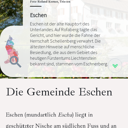
Foto Roland Korner, Triesen
Eschen
Eschen ist der alte Hauptort des
Unterlandes. Auf Rofaberg tagte das
Gericht, und hier wurde die Fahne der
Herrschaft Schellenberg verwahrt. Die
ältesten Hinweise auf menschliche
Besiedlung, die aus dem Gebiet des
heutigen Fürstentums Liechtenstein
bekannt sind, stammen vom Eschnerberg.
Die Gemeinde Eschen
Eschen (mundartlich
Escha
) liegt in
geschützter Nische am südlichen Fuss und an