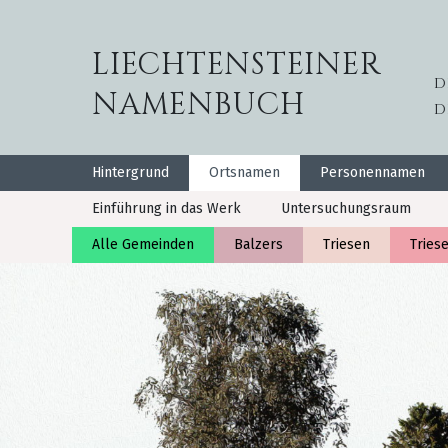
LIECHTENSTEINER
D
NAMENBUCH
D
Hintergrund
Ortsnamen
Personennamen
Einführung in das Werk
Untersuchungsraum
Alle Gemeinden
Balzers
Triesen
Tries