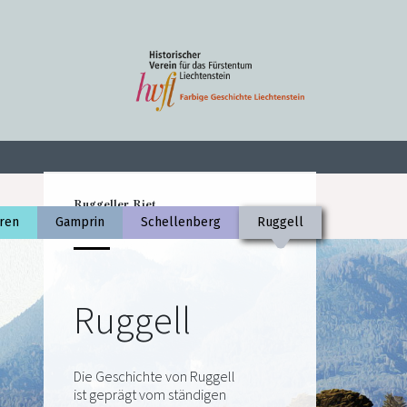
Ruggeller Riet
ren
Gamprin
Schellenberg
Ruggell
Foto Daniel Seidel
Ruggell
Die Geschichte von Ruggell
ist geprägt vom ständigen