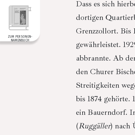
Dass es sich hierb
dortigen Quartie
Grenzzollort. Bis
ZUM PERSONEN­
NAMENBUCH
gewährleistet. 19
abbrannte. Ab dem
den Churer Bischo
Streitigkeiten we
bis 1874 gehörte.
ein Bauerndorf. In
(
Ruggäller
) nach 