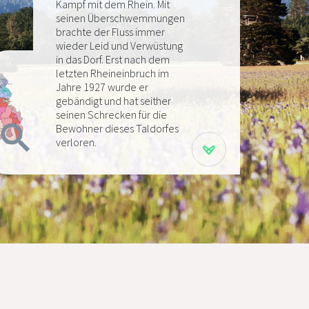
Kampf mit dem Rhein. Mit
seinen Überschwemmungen
brachte der Fluss immer
wieder Leid und Verwüstung
in das Dorf. Erst nach dem
letzten Rheineinbruch im
Jahre 1927 wurde er
gebändigt und hat seither
seinen Schrecken für die
Bewohner dieses Taldorfes
verloren.