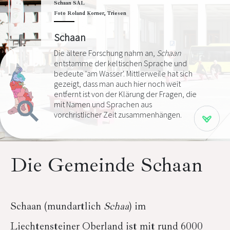
Schaan SAL
Foto Roland Korner, Triesen
Schaan
Die ältere Forschung nahm an,
Schaan
entstamme der keltischen Sprache und
bedeute 'am Wasser'. Mittlerweile hat sich
gezeigt, dass man auch hier noch weit
entfernt ist von der Klärung der Fragen, die
mit Namen und Sprachen aus
vorchristlicher Zeit zusammenhängen.
Die Gemeinde Schaan
Schaan (mundartlich
Schaa
) im
Liechtensteiner Oberland ist mit rund 6000