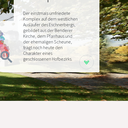
Der einstmals umfriedete
Komplex auf dem westlichen
Ausläufer des Eschnerbergs,
gebildet aus der Benderer
Kirche, dem Pfarrhaus und
der ehemaligen Scheune,
trägt noch heute den
Charakter eines
geschlossenen Hofbezirks.