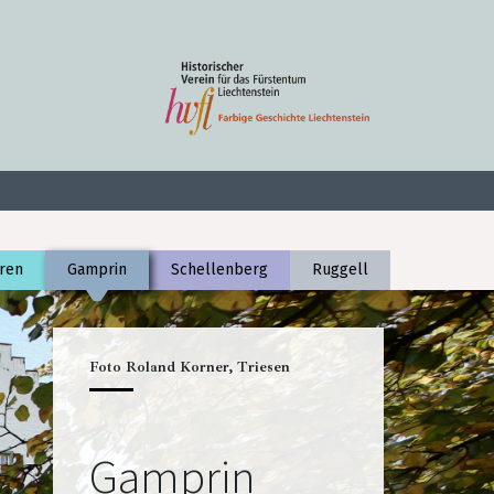
ren
Gamprin
Schellenberg
Ruggell
Foto Roland Korner, Triesen
Gamprin